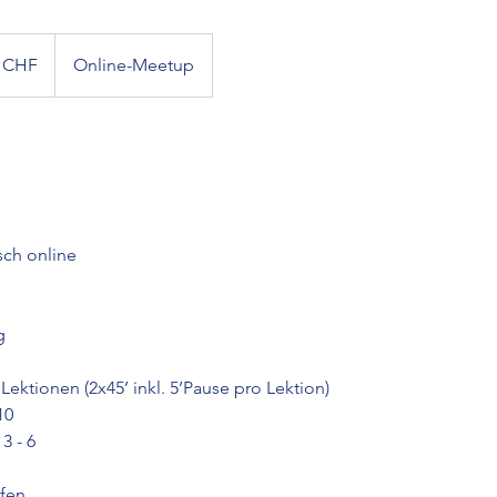
r
 CHF
Online-Meetup
ch online
g
Lektionen (2x45’ inkl. 5’Pause pro Lektion)
10
3 - 6
ffen