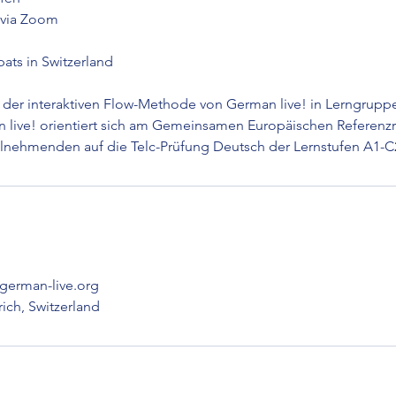
 via Zoom
ats in Switzerland
 der interaktiven Flow-Methode von German live! in Lerngrupp
n live! orientiert sich am Gemeinsamen Europäischen Referen
eilnehmenden auf die Telc-Prüfung Deutsch der Lernstufen A1-C2
erman-live.org
ich, Switzerland