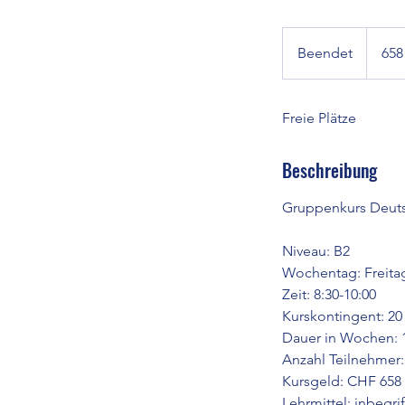
658
Schweize
Beendet
B
658
Franken
e
e
Freie Plätze
n
d
e
Beschreibung
t
Gruppenkurs Deuts
Niveau: B2
Wochentag: Freita
Zeit: 8:30-10:00
Kurskontingent: 20 
Dauer in Wochen: 
Anzahl Teilnehmer: 
Kursgeld: CHF 658
Lehrmittel: inbegri