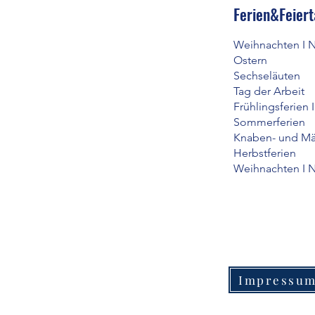
Ferien&Feier
Weihnachten I 
Ostern Do
Sechselä
Tag der A
Frühlingsferien
Sommerferi
Knaben- und 
Herbstferi
Weihnachten I 
Impressu