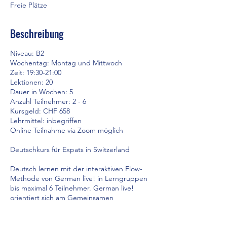
t
Freie Plätze
Beschreibung
Niveau: B2
Wochentag: Montag und Mittwoch
Zeit: 19:30-21:00
Lektionen: 20
Dauer in Wochen: 5
Anzahl Teilnehmer: 2 - 6
Kursgeld: CHF 658
Lehrmittel: inbegriffen
Online Teilnahme via Zoom möglich
Deutschkurs für Expats in Switzerland
Deutsch lernen mit der interaktiven Flow-
Methode von German live! in Lerngruppen
bis maximal 6 Teilnehmer. German live!
orientiert sich am Gemeinsamen
Europäischen Referenzrahmen GER und
bereitet die Kursteilnehmenden auf die
Telc-Prüfung Deutsch der Lernstufen A1-C2