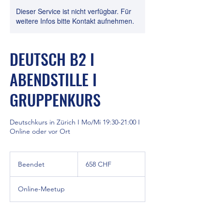
Dieser Service ist nicht verfügbar. Für
weitere Infos bitte Kontakt aufnehmen.
DEUTSCH B2 I
ABENDSTILLE I
GRUPPENKURS
Deutschkurs in Zürich I Mo/Mi 19:30-21:00 I
Online oder vor Ort
658
Schweizer
Beendet
B
658 CHF
Franken
e
e
Online-Meetup
n
d
e