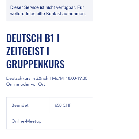
Dieser Service ist nicht verfügbar. Für
weitere Infos bitte Kontakt aufnehmen.
DEUTSCH B1 I
ZEITGEIST I
GRUPPENKURS
Deutschkurs in Zürich I Mo/Mi 18:00-19:30 I
Online oder vor Ort
658
Schweizer
Beendet
B
658 CHF
Franken
e
e
Online-Meetup
n
d
e