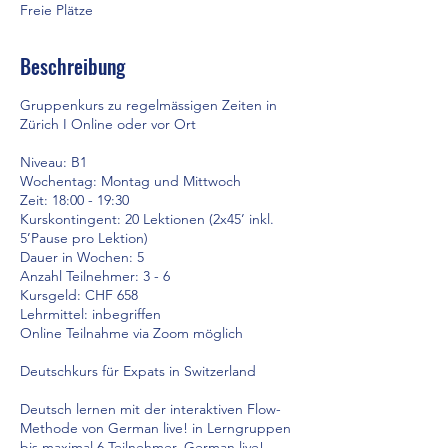
t
Freie Plätze
Beschreibung
Gruppenkurs zu regelmässigen Zeiten in
Zürich I Online oder vor Ort
Niveau: B1
Wochentag: Montag und Mittwoch
Zeit: 18:00 - 19:30
Kurskontingent: 20 Lektionen (2x45’ inkl.
5’Pause pro Lektion)
Dauer in Wochen: 5
Anzahl Teilnehmer: 3 - 6
Kursgeld: CHF 658
Lehrmittel: inbegriffen
Online Teilnahme via Zoom möglich
Deutschkurs für Expats in Switzerland
Deutsch lernen mit der interaktiven Flow-
Methode von German live! in Lerngruppen
bis maximal 6 Teilnehmer. German live!