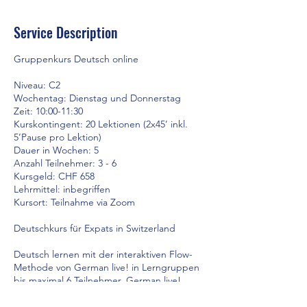
Service Description
Gruppenkurs Deutsch online
Niveau: C2
Wochentag: Dienstag und Donnerstag
Zeit: 10:00-11:30
Kurskontingent: 20 Lektionen (2x45’ inkl.
5’Pause pro Lektion)
Dauer in Wochen: 5
Anzahl Teilnehmer: 3 - 6
Kursgeld: CHF 658
Lehrmittel: inbegriffen
Kursort: Teilnahme via Zoom
Deutschkurs für Expats in Switzerland
Deutsch lernen mit der interaktiven Flow-
Methode von German live! in Lerngruppen
bis maximal 6 Teilnehmer. German live!
orientiert sich am Gemeinsamen
Europäischen Referenzrahmen GER und