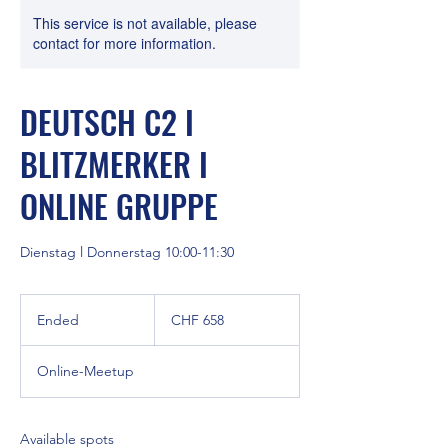
This service is not available, please
contact for more information.
DEUTSCH C2 I
BLITZMERKER I
ONLINE GRUPPE
Dienstag l Donnerstag 10:00-11:30
658
Swiss
Ended
E
CHF 658
francs
n
d
Online-Meetup
e
d
Available spots